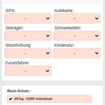
GPS
:
Autokarte
:
-
-
Skiträger
:
Schneeketten
:
-
-
Sitzerhöhung
:
Kindersitz
:
-
-
Zusatzfahrer
-
Basis-Schutz :
€
0
/Tag
- €
1000
Selbstbehalt