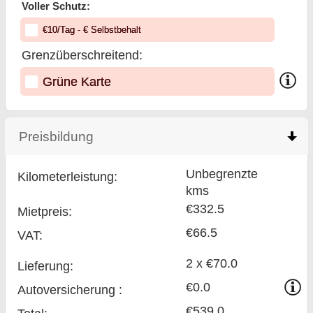
Voller Schutz:
€
10
/Tag
- €
Selbstbehalt
Grenzüberschreitend:
Grüne Karte
Preisbildung
click to collapse contents
Unbegrenzte
Kilometerleistung:
kms
€332.5
Mietpreis:
€66.5
VAT:
2 x €70.0
Lieferung:
€0.0
Auto­versicherung :
€539.0