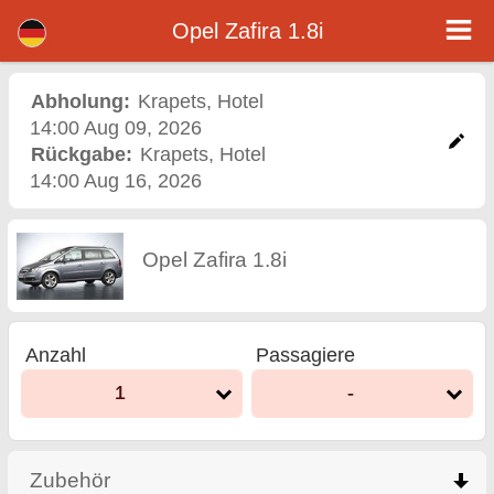
<%=car_model% - Mietwagen Varna Flughafen
Opel Zafira 1.8i - Krapets Autovermietung. Ein Auto Opel Zafira 1.8i Mieten in Krapets. Vollkaskoversicherung (ohne
Opel Zafira 1.8i
Selbstbeteiligung), unbegrenzte Kilometer, kostenlose Kindersitze, zusätzliche Fahrer kostenlos, niedrigen Preis Autovermietung
garantiert.
Abholung:
Krapets
,
Hotel
14:00 Aug 09, 2026
Rückgabe:
Krapets
,
Hotel
14:00 Aug 16, 2026
Opel Zafira 1.8i
Anzahl
Passagiere
1
-
Zubehör
click to collapse contents