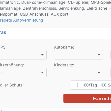
limatronic, Dual-Zone-Klimaanlage, CD-Spieler, MP3-Spiele
larmanlage, Zentralverschluss, Servolenkung, Elektrische F
empomat, USB-Anschluss, AUX port
rapets Autovermietung
ras
GPS
:
Autokarte
:
-
-
itzerhöhung
:
Kindersitz
:
-
-
oller Schutz:
€
0
/Tag
- €
0
Se
Berec