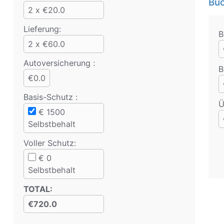
Bu
2 x €20.0
Lieferung:
B
2 x €60.0
Auto­versicherung :
B
€0.0
Basis-Schutz
:
Ü
€
1500
Selbstbehalt
Voller Schutz
:
€
0
Selbstbehalt
TOTAL
:
€720.0