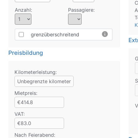
C
Anzahl:
Passagiere:
A
T
K
info
grenzüberschreitend
Ext
Preisbildung
Kilometerleistung:
S
Unbegrenzte kilometer
Mietpreis:
€414.8
V
VAT:
€83.0
Nach Feierabend: