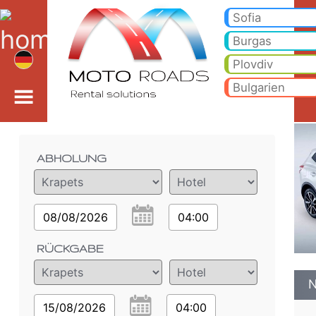
<%=car_model% - Miet
Nissan QASHQAI 1.2t - Krapets Autovermietung. Ein Auto Nissan QASHQAI 1.2t Mieten in Krapets. Vollkaskoversicherun
Sofia
Burgas
Plovdiv
Bulgarien
Bestelldetails
ABHOLUNG
08/08/2026
04:00
RÜCKGABE
N
15/08/2026
04:00