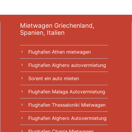
Mietwagen Griechenland,
Spanien, Italien
Flughafen Athen mietwagen
chevron_right
Flughafen Alghero autovermietung
chevron_right
Sorent ein auto mieten
chevron_right
Flughafen Malaga Autovermietung
chevron_right
Flughafen Thessaloniki Mietwagen
chevron_right
Flughafen Alghero Autovermietung
chevron_right
Flughafen Chania Mietwagen
chevron_right