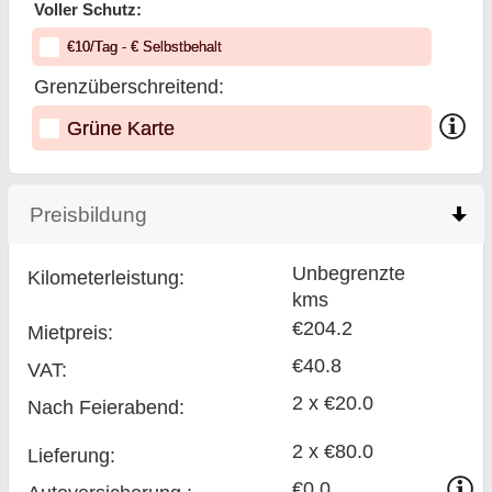
Voller Schutz:
€
10
/Tag
- €
Selbstbehalt
Grenzüberschreitend:
Grüne Karte
Preisbildung
click to collapse contents
Unbegrenzte
Kilometerleistung:
kms
€204.2
Mietpreis:
€40.8
VAT:
2 x €20.0
Nach Feierabend:
2 x €80.0
Lieferung:
€0.0