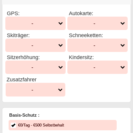
GPS
:
Autokarte
:
-
-
Skiträger
:
Schneeketten
:
-
-
Sitzerhöhung
:
Kindersitz
:
-
-
Zusatzfahrer
-
Basis-Schutz :
€
0
/Tag
- €
500
Selbstbehalt