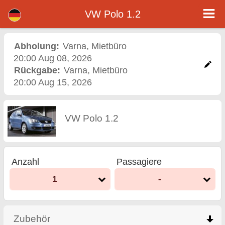
<%=car_model% - Mietwagen Varna Flughafen
VW Polo 1.2 - Varna Autovermietung. Ein Auto VW Polo 1.2 Mieten in Varna. Vollkaskoversicherung (ohne Selbstbeteiligung),
VW Polo 1.2
unbegrenzte Kilometer, kostenlose Kindersitze, zusätzliche Fahrer kostenlos, niedrigen Preis Autovermietung garantiert.
Abholung:
Varna
,
Mietbüro
20:00 Aug 08, 2026
Rückgabe:
Varna
,
Mietbüro
20:00 Aug 15, 2026
VW Polo 1.2
Anzahl
Passagiere
1
-
Zubehör
click to collapse contents