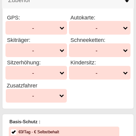
Zubehör
click to collapse contents
GPS
:
Autokarte
:
-
-
Skiträger
:
Schneeketten
:
-
-
Sitzerhöhung
:
Kindersitz
:
-
-
Zusatzfahrer
-
Basis-Schutz :
€
0
/Tag
- €
Selbstbehalt