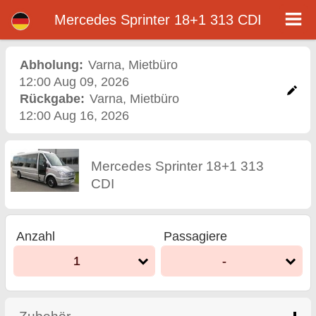
<%=car_model% - Mietwagen Varna Flughafen
Mercedes Sprinter 18+1 313 CDI - Varna Autovermietung. Ein Auto Mercedes Sprinter 18+1 313 CDI Mieten in Varna.
Mercedes Sprinter 18+1 313 CDI
Vollkaskoversicherung (ohne Selbstbeteiligung), unbegrenzte Kilometer, kostenlose Kindersitze, zusätzliche Fahrer kostenlos,
niedrigen Preis Autovermietung garantiert.
Abholung:
Varna
,
Mietbüro
12:00 Aug 09, 2026
Rückgabe:
Varna
,
Mietbüro
12:00 Aug 16, 2026
Mercedes Sprinter 18+1 313
CDI
Anzahl
Passagiere
1
-