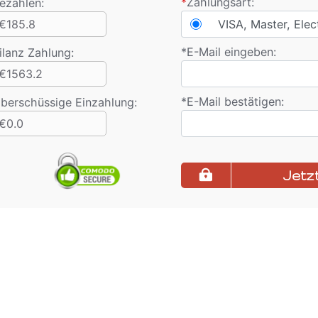
*
Zahlungsart:
ezahlen:
€185.8
VISA, Master, Elec
*
E-Mail eingeben:
ilanz Zahlung
:
€1563.2
*
E-Mail bestätigen:
berschüssige Einzahlung:
€0.0
Jetz