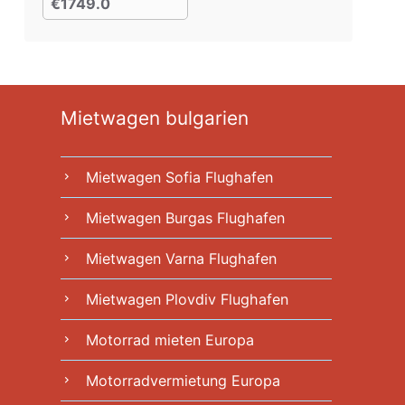
€1749.0
Mietwagen bulgarien
Mietwagen Sofia Flughafen
chevron_right
Mietwagen Burgas Flughafen
chevron_right
Mietwagen Varna Flughafen
chevron_right
Mietwagen Plovdiv Flughafen
chevron_right
Motorrad mieten Europa
chevron_right
Motorradvermietung Europa
chevron_right