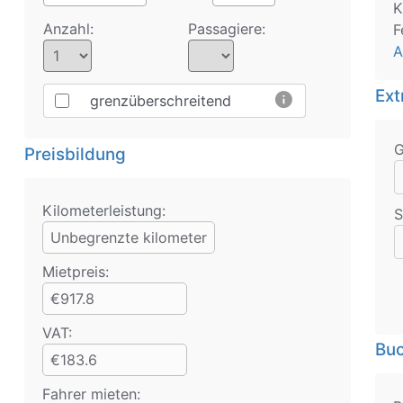
K
Anzahl:
Passagiere:
F
A
Ext
info
grenzüberschreitend
Preisbildung
Kilometerleistung:
S
Unbegrenzte kilometer
Mietpreis:
€917.8
VAT:
Bu
€183.6
Fahrer mieten: