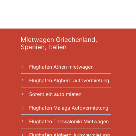
Mietwagen Griechenland,
Spanien, Italien
Flughafen Athen mietwagen
chevron_right
Flughafen Alghero autovermietung
chevron_right
Sorent ein auto mieten
chevron_right
Flughafen Malaga Autovermietung
chevron_right
Flughafen Thessaloniki Mietwagen
chevron_right
Flughafen Alghero Autovermietung
chevron_right