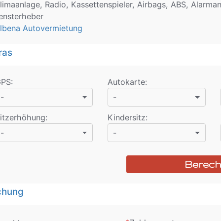
limaanlage, Radio, Kassettenspieler, Airbags, ABS, Alarman
ensterheber
lbena Autovermietung
ras
GPS
:
Autokarte
:
-
-
itzerhöhung
:
Kindersitz
:
-
-
Berec
chung