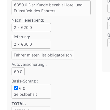
B
€350.0
Der Kunde bezahlt Hotel und
Frühstück des Fahrers.
B
Nach Feierabend:
2 x €20.0
Ü
Lieferung:
2 x €60.0
Fahrer mieten: ist obligatorisch
Auto­versicherung :
€0.0
Basis-Schutz
:
€
0
Selbstbehalt
TOTAL
: