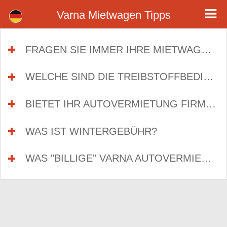
Tipps - Mietwagen Varna Flughafen
Varna Autovermietung Tipps. Nützliche berät bei der Anmietung eines Autos in Varna. Vergleichen Sie Mietwagenpreise in Varna.
Varna Mietwagen Tipps
FRAGEN SIE IMMER IHRE MIETWAGEN-FIRMA IN VARNA FÜR ZUSATZKOSTEN
WELCHE SIND DIE TREIBSTOFFBEDINGUNGEN VON IHRER VARNA AUTOVERMIETUNGFIRMA?
BIETET IHR AUTOVERMIETUNG FIRMA IN VARNA VOLLE MIETWAGEN VERSICHERUNG?
WAS IST WINTERGEBÜHR?
click to expand
WAS "BILLIGE" VARNA AUTOVERMIETUNG WIRKLICH BEDEUTET?