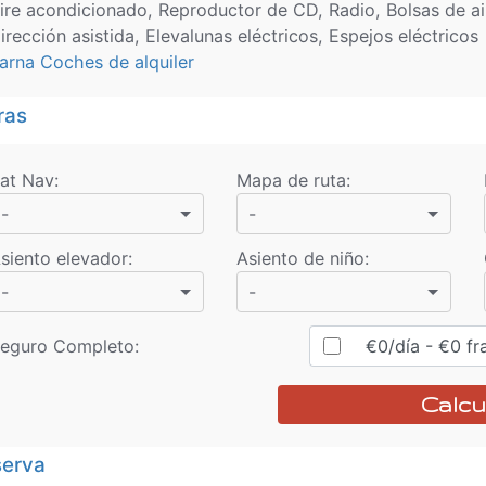
ire acondicionado, Reproductor de CD, Radio, Bolsas de ai
irección asistida, Elevalunas eléctricos, Espejos eléctricos
arna Coches de alquiler
ras
at Nav
:
Mapa de ruta
:
-
-
siento elevador
:
Asiento de niño
:
-
-
eguro Completo:
€
0
/día
- €
0
fr
Calcu
erva