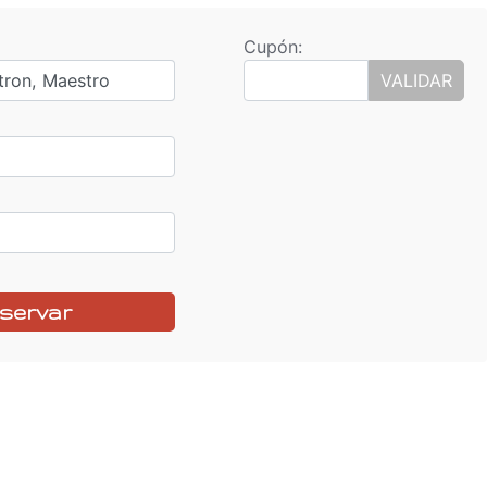
Cupón:
tron, Maestro
VALIDAR
servar