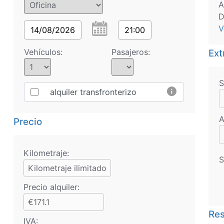
A
D
V
14/08/2026
21:00
Vehículos:
Pasajeros:
Ext
S
info
alquiler transfronterizo
A
Precio
Kilometraje:
S
Kilometraje ilimitado
Precio alquiler:
€171.1
Res
IVA: