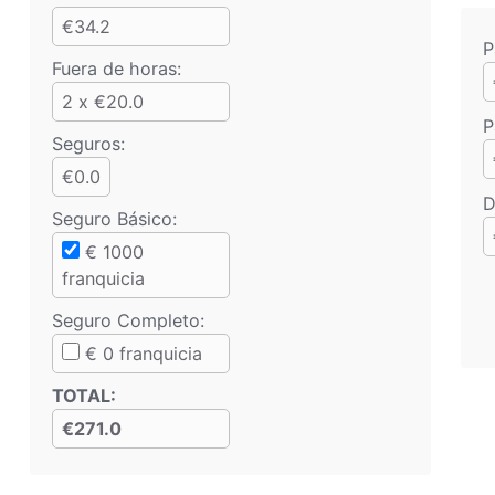
€34.2
P
Fuera de horas:
2 x €20.0
P
Seguros:
€0.0
D
Seguro Básico
:
€
1000
franquicia
Seguro Completo
:
€
0
franquicia
TOTAL
:
€271.0