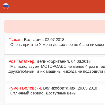
Отзывы клиентов - Прокат Авто Аэропорт Варна
Отзывы клиентов. Отзывы клиентов о наших услугах по аренде автомобилей в аэропорту Варна. Написать отзыв или отпр
Гьокан
,
Болгария
,
02.07.2018
Очень приятно У меня до сих пор не было никаких
Роз Галагхер
,
Великобритания
,
04.06.2018
Мы используем МОТОРОAДС не менее 4 раз в год в
дружелюбный, и их машины никогда не подводили н
Румен Волевски
,
Великобритания
,
29.05.2018
Отличный сервис! Доступные цены!