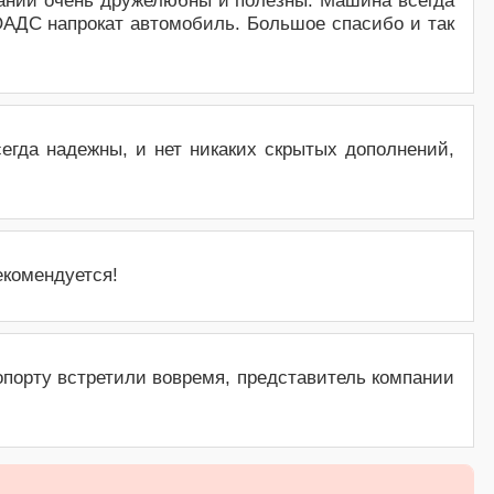
пании очень дружелюбны и полезны. Машина всегда
AДС напрокат автомобиль. Большое спасибо и так
гда надежны, и нет никаких скрытых дополнений,
екомендуется!
опорту встретили вовремя, представитель компании