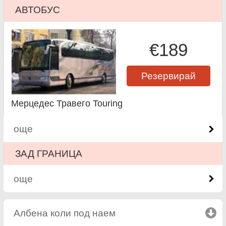
АВТОБУС
€189
Резервирай
Мерцедес Травего Touring
още
ЗАД ГРАНИЦА
още
Албена коли под наем
click to collapse contents