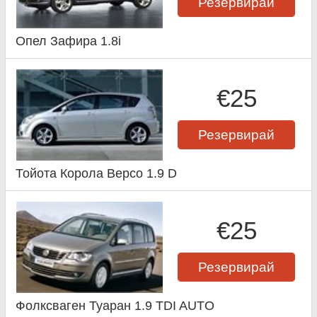
Резервирай
Опел Зафира 1.8i
€25
Резервирай
Тойота Корола Версо 1.9 D
€25
Резервирай
Фолксваген Туаран 1.9 TDI AUTO