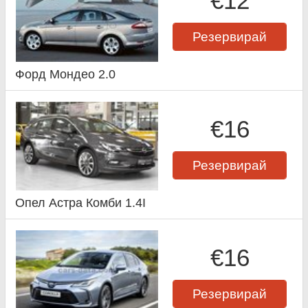
€12
Резервирай
Форд Мондео 2.0
€16
Резервирай
Опел Астра Комби 1.4I
€16
Резервирай