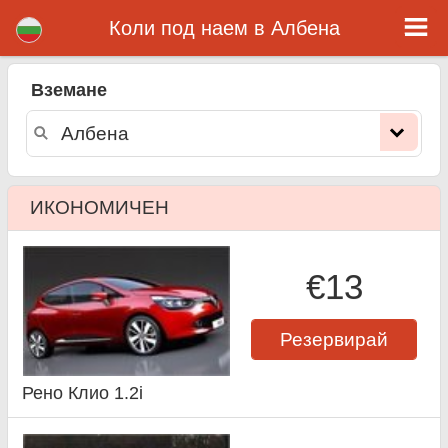
Албена коли под наем
Коли под наем в Албена
Вземане
ИКОНОМИЧЕН
€13
Резервирай
Рено Клио 1.2i