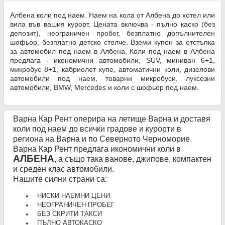
Албена коли под наем. Наем на кола от Албена до хотел или
вила във вашия курорт. Цената включва - пълно каско (без
депозит), неограничен пробег, безплатно допълнителен
шофьор, безплатно детско столче. Вземи купон за отстъпка
за автомобил под наем в Албена. Коли под наем в Албена
предлага - икономични автомобили, SUV, миниван 6+1,
микробус 8+1, кабриолет купе, автоматични коли, дизелови
автомобили под наем, товарни микробуси, луксозни
автомобили, BMW, Mercedes и коли с шофьор под наем.
Варна Кар Рент оперира на летище Варна и доставя
коли под наем до всички градове и курорти в
региона на Варна и по Северното Черноморие.
Варна Кар Рент предлага икономични коли в
АЛБЕНА
, а също така ванове, джипове, компактен
и среден клас автомобили.
Нашите силни страни са:
НИСКИ НАЕМНИ ЦЕНИ
НЕОГРАНИЧЕН ПРОБЕГ
БЕЗ СКРИТИ ТАКСИ
ПЪЛНО АВТОКАСКО