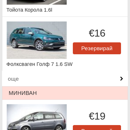
Тойота Корола 1.6l
€16
Резервирай
Фолксваген Голф 7 1.6 SW
още
МИНИВАН
€19