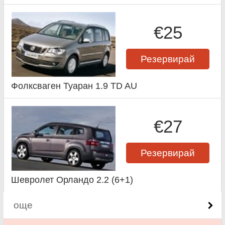
€25
Резервирай
Фолксваген Туаран 1.9 TD AU
€27
Резервирай
Шевролет Орландо 2.2 (6+1)
още