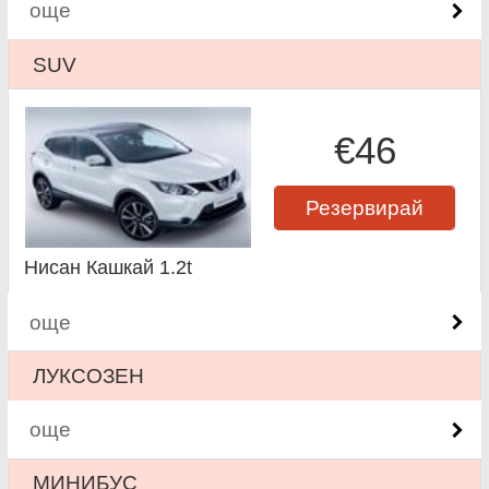
още
SUV
€46
Резервирай
Нисан Кашкай 1.2t
още
ЛУКСОЗЕН
още
МИНИБУС