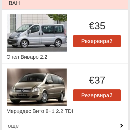
ВАН
€35
Резервирай
Опел Виваро 2.2
€37
Резервирай
Мерцедес Вито 8+1 2.2 TDI
още