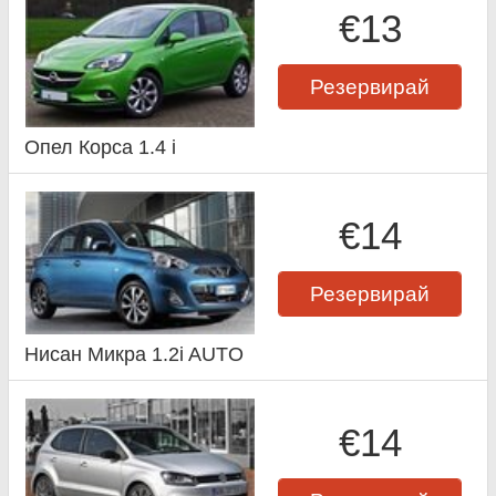
€13
Резервирай
Опел Корса 1.4 i
€14
Резервирай
Нисан Микра 1.2i AUTO
€14