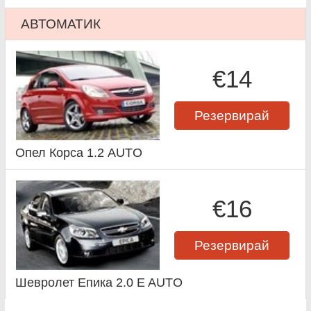
АВТОМАТИК
€14
Резервирай
Опел Корса 1.2 AUTO
€16
Резервирай
Шевролет Епика 2.0 E AUTO