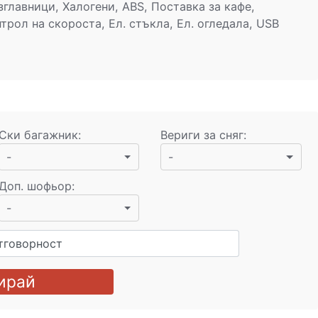
главници, Халогени, ABS, Поставка за кафе,
рол на скороста, Ел. стъкла, Ел. огледала, USB
Ски багажник
:
Вериги за сняг
:
-
-
Доп. шофьор
:
-
тговорност
ирай