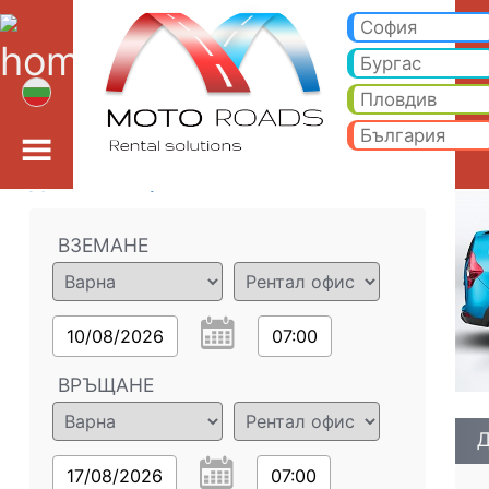
Дачия Лоджи 1.5 TDI 
Дачия Лоджи 1.5 TDI - Варна коли под наем. Рент а кар Дачия Лоджи 1.5 TDI в Варна. Пълно Автокаско застр
София
Бургас
Пловдив
България
Данни за поръчката
ВЗЕМАНЕ
10/08/2026
07:00
ВРЪЩАНЕ
Д
17/08/2026
07:00