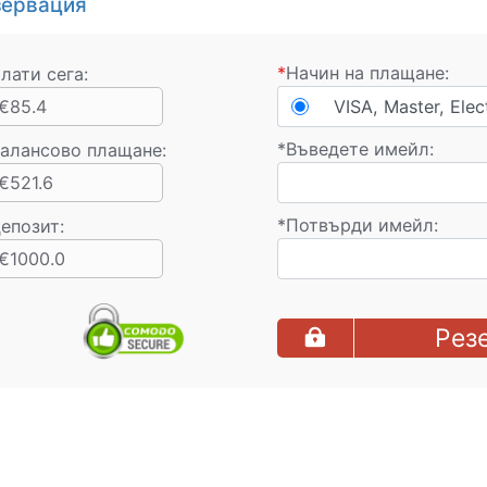
зервация
*
Начин на плащане:
лати сега:
€85.4
VISA, Master, Elec
*
Въведете имейл:
алансово плащане
:
€521.6
*
Потвърди имейл:
епозит:
€1000.0
Рез