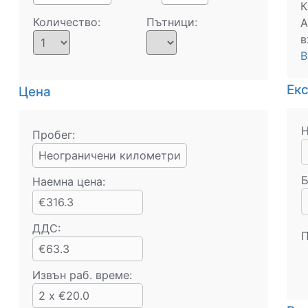
К
Количество:
Пътници:
А
в
В
Ек
Цена
Н
Пробег:
Неограничени километри
Б
Наемна цена:
€316.3
ДДС:
П
€63.3
Извън раб. време:
2 x €20.0