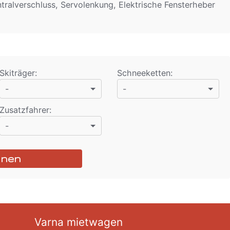
tralverschluss, Servolenkung, Elektrische Fensterheber
Skiträger
:
Schneeketten
:
-
-
Zusatzfahrer
:
-
hnen
Varna mietwagen