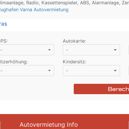
limaanlage, Radio, Kassettenspieler, ABS, Alarmanlage, Zen
lughafen Varna Autovermietung
ras
GPS
:
Autokarte
:
-
-
itzerhöhung
:
Kindersitz
:
-
-
Berec
Autovermietung Info