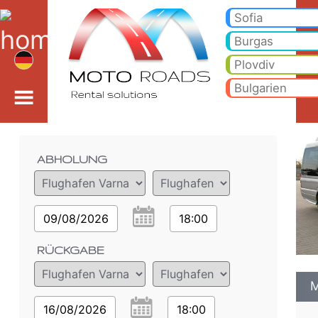
<%=car_model% - Miet
Mercedes Sprinter 18+1 313 CDI - Flughafen Varna Autovermietung. Ein Auto Mercedes Sprinter 18+1 313 CDI Mieten i
Sofia
Burgas
Plovdiv
Bulgarien
Bestelldetails
ABHOLUNG
09/08/2026
18:00
RÜCKGABE
M
16/08/2026
18:00