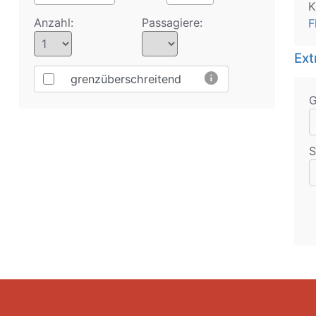
K
Anzahl:
Passagiere:
F
Ext
info
grenzüberschreitend
S