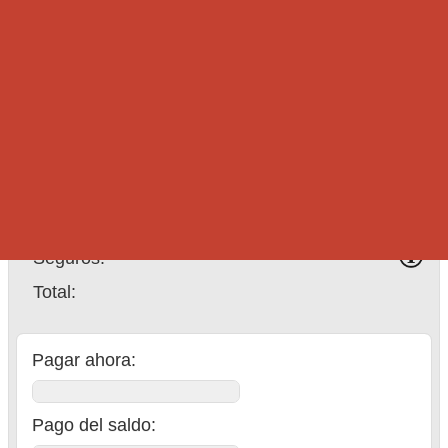
Pasajeros:
Conductores:
Entrega:
Tasa de servicio en días
festivos:
Seguro de neumáticos:
Transfronteriza:
Seguros:
Total
:
Pagar ahora:
Pago del saldo
: