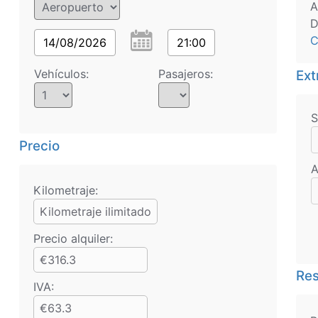
A
D
C
14/08/2026
21:00
Vehículos:
Pasajeros:
Ext
S
Precio
A
Kilometraje:
Kilometraje ilimitado
Precio alquiler:
€316.3
Res
IVA:
€63.3