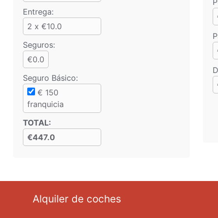
P
Entrega:
2 x €10.0
P
Seguros:
€0.0
D
Seguro Básico
:
€
150
franquicia
TOTAL
:
€447.0
Alquiler de coches