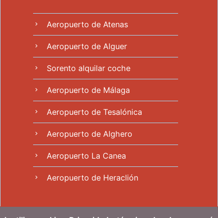
Aeropuerto de Atenas
chevron_right
Aeropuerto de Alguer
chevron_right
Sorento alquilar coche
chevron_right
Aeropuerto de Málaga
chevron_right
Aeropuerto de Tesalónica
chevron_right
Aeropuerto de Alghero
chevron_right
Aeropuerto La Canea
chevron_right
Aeropuerto de Heraclión
chevron_right