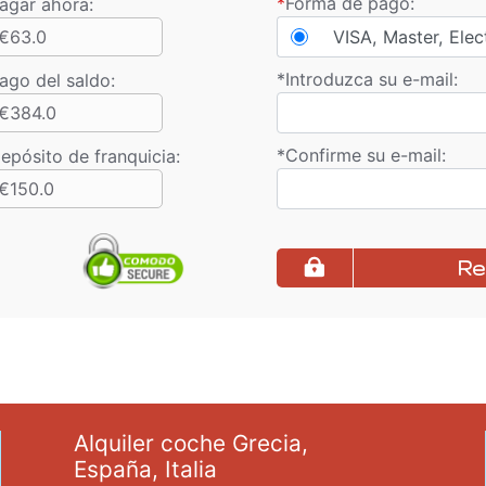
*
Forma de pago:
agar ahora:
€63.0
VISA, Master, Elec
*
Introduzca su e-mail:
ago del saldo
:
€384.0
*
Confirme su e-mail:
epósito de franquicia:
€150.0
Re
Alquiler coche Grecia,
España, Italia