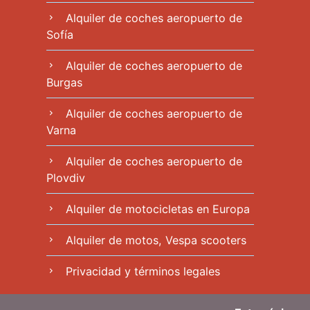
Alquiler de coches aeropuerto de
chevron_right
Sofía
Alquiler de coches aeropuerto de
chevron_right
Burgas
Alquiler de coches aeropuerto de
chevron_right
Varna
Alquiler de coches aeropuerto de
chevron_right
Plovdiv
Alquiler de motocicletas en Europa
chevron_right
Alquiler de motos, Vespa scooters
chevron_right
Privacidad y términos legales
chevron_right