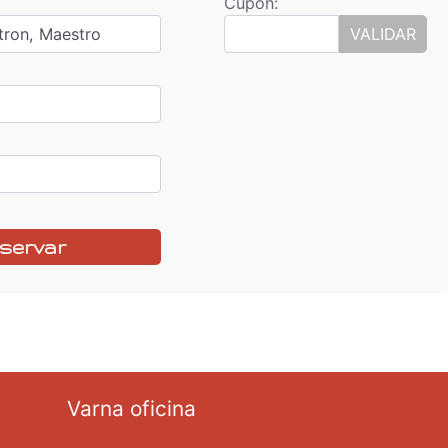
Cupón:
tron, Maestro
VALIDAR
servar
Varna oficina