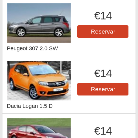
€14
Reservar
Peugeot 307 2.0 SW
€14
Reservar
Dacia Logan 1.5 D
€14