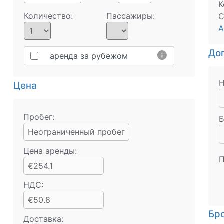
К
Количество:
Пассажиры:
С
А
Доп
info
аренда за рубежом
Н
Цена
Пробег:
Б
Неограниченный пробег
Цена аренды:
П
€254.1
НДС:
€50.8
Бр
Доставка: