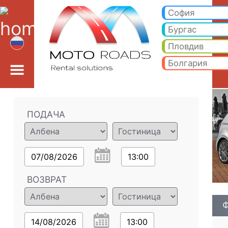
Фольксваген Поло 1.6
Фольксваген Поло 1.6 TSI AUTO - Албена прокат автомобилей. Аренда автомобиля Фольксваген Поло 1.6 TSI
София
Бургас
Пловдив
Болгария
Детали заказа
ПОДАЧА
07/08/2026
13:00
ВОЗВРАТ
Ф
14/08/2026
13:00