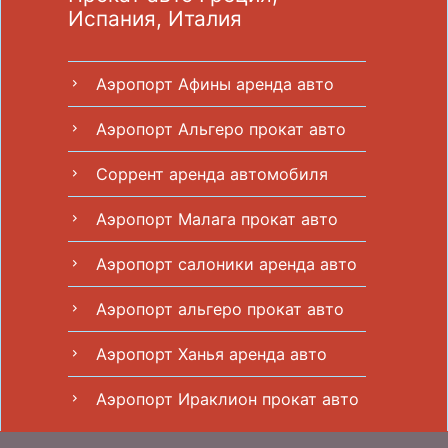
Испания, Италия
Аэропорт Афины aренда авто
chevron_right
Аэропорт Альгеро прокат авто
chevron_right
Соррент аренда автомобиля
chevron_right
Аэропорт Малага прокат авто
chevron_right
Аэропорт салоники аренда авто
chevron_right
Аэропорт альгеро прокат авто
chevron_right
Аэропорт Ханья аренда авто
chevron_right
Аэропорт Ираклион прокат авто
chevron_right