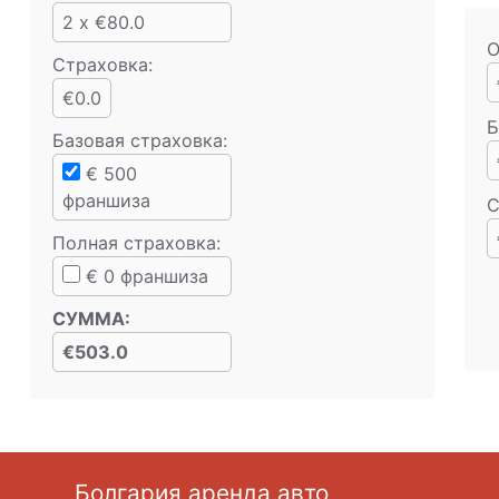
2 x €80.0
О
Страховка:
€0.0
Б
Базовая страховка
:
€
500
франшиза
С
Полная страховка
:
€
0
франшиза
СУММА
:
€503.0
Болгария аренда авто