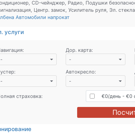
ондиционер, CD-чейнджер, Радио, Подушки безопаснос
игнализация, Центр. замок, Усилитель руля, Эл. стекла
лбена Автомобили напрокат
. услуги
авигация
:
Дор. карта
:
-
-
устер
:
Автокресло
:
-
-
олная страховка:
€
0
/день
- €
0
Посчи
онирование