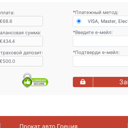
*
Платежный метод:
плата:
€68.6
VISA, Master, Elec
*
Введите e-мейл:
алансовая сумма
:
€434.4
*
Подтверди е-мейл:
траховой депозит:
€500.0
За
Прокат авто Греция,