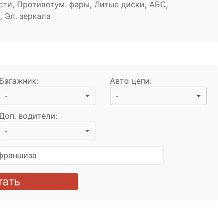
ти, Противотум. фары, Литые диски, АБС,
, Эл. зеркала
Багажник
:
Авто цепи
:
-
-
Доп. водители
:
-
франшиза
тать