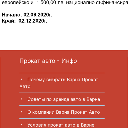
Прокат авто - Инфо
Почему выбрать Варна Прокат
chevron_right
Авто
Советы по аренде авто в Варне
chevron_right
О компании Варна Прокат Авто
chevron_right
Условия прокат авто в Варне
chevron_right