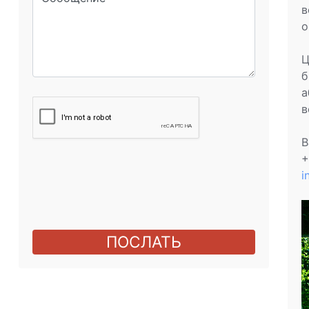
в
о
Ц
б
а
в
В
+
i
ПОСЛАТЬ