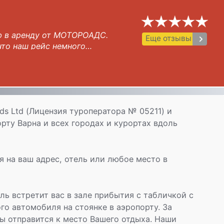
аю в аренду от МОТОРОAДС.
keyboard_arrow_right
Еще отзывы
что наш рейс немного
ожидал нас, чтобы встретить
 отделения. После быстрого
лучили ключи и документы и
улка вокруг машины для
каких проблем с машиной во
s Ltd (Лицензия туроператора № 05211) и
 от Болгарии)И по
рту Варна и всех городах и курортах вдоль
 2. Нас снова встретил
сил нас проверить, не
фон / кошелек или, что
маги и ключи и снова в наш
 на ваш адрес, отель или любое место в
ОТОРОAДС! Нет хлопот, и
 Настоятельно рекомендуется!
ль встретит вас в зале прибытия с табличкой с
о автомобиля на стоянке в аэропорту. За
ы отправится к место Вашего отдыха. Наши