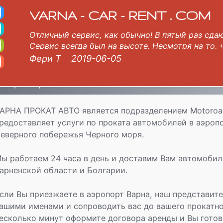
Аэропорт Варна
етище Варна, летище Бургас, летище Пловдив.
VARNA - CAR - RENT . COM
Отличный сервис, как обычно! В пятый раз сд
Сервис всегда был на высоте. Несмотря на то, 
задержался, представитель МОТОРОАДС (Ema) 
Фери Т
2019-06-05
и поприветствовать нас у выхода из багажного
просмотра документов и формальностей мы по
 Варна Прокат Авто
направились вниз, чтобы забрать машину. Прог
любых повреждений на машине, и мы были. Ни
АРНА ПРОКАТ АВТО является подразделением Motoroad
время использования (10 дней - София к северу
редоставляет услуги по проката автомобилей в аэропо
возвращении (очень рано) в 5 утра в терминале
представитель МОТОРОАДС. Кто любезно попро
еверного побережья Черного моря.
оставили ли мы в машине вещи, например, теле
важнее, паспорт. Но все было хорошо. Сдал бу
ы работаем 24 часа в день и доставим Вам автомобиля
родной город. Мы всегда рады арендовать у М
арненской области и Болгарии.
легко с ними связаться, если есть что-нибудь.
сли Вы приезжаете в аэропорт Варна, наш представите
ашими именами и сопроводить вас до вашего прокатног
есколько минут оформите договора аренды и Вы готов