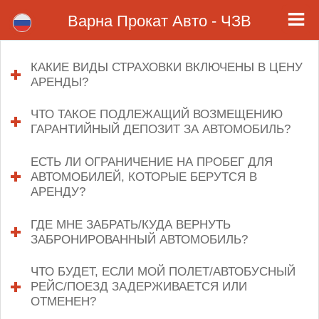
ЧЗВ - Прокат Авто Аэропорт Варна
ЧЗВ - Варна Прокат Авто. Часто задаваемые вопросы о прокат автомобилп в Варна. Вопросы и ответы.
Варна Прокат Авто - ЧЗВ
КАКИЕ ВИДЫ СТРАХОВКИ ВКЛЮЧЕНЫ В ЦЕНУ
АРЕНДЫ?
click
to
expand
ЧТО ТАКОЕ ПОДЛЕЖАЩИЙ ВОЗМЕЩЕНИЮ
contents
ГАРАНТИЙНЫЙ ДЕПОЗИТ ЗА АВТОМОБИЛЬ?
click
to
expa
ЕСТЬ ЛИ ОГРАНИЧЕНИЕ НА ПРОБЕГ ДЛЯ
cont
АВТОМОБИЛЕЙ, КОТОРЫЕ БЕРУТСЯ В
АРЕНДУ?
click
to
expand
ГДЕ МНЕ ЗАБРАТЬ/КУДА ВЕРНУТЬ
contents
ЗАБРОНИРОВАННЫЙ АВТОМОБИЛЬ?
click
to
expand
ЧТО БУДЕТ, ЕСЛИ МОЙ ПОЛЕТ/АВТОБУСНЫЙ
contents
РЕЙС/ПОЕЗД ЗАДЕРЖИВАЕТСЯ ИЛИ
ОТМЕНЕН?
click
to