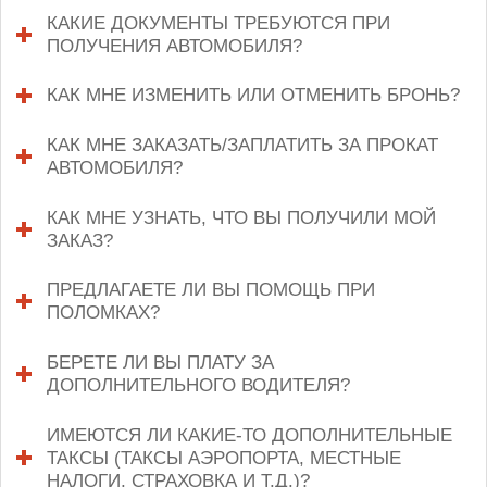
expand
КАКИЕ ДОКУМЕНТЫ ТРЕБУЮТСЯ ПРИ
contents
ПОЛУЧЕНИЯ АВТОМОБИЛЯ?
click
to
expand
КАК МНЕ ИЗМЕНИТЬ ИЛИ ОТМЕНИТЬ БРОНЬ?
cli
contents
to
ex
КАК МНЕ ЗАКАЗАТЬ/ЗАПЛАТИТЬ ЗА ПРОКАТ
con
АВТОМОБИЛЯ?
click
to
expand
КАК МНЕ УЗНАТЬ, ЧТО ВЫ ПОЛУЧИЛИ МОЙ
contents
ЗАКАЗ?
click
to
expand
ПРЕДЛАГАЕТЕ ЛИ ВЫ ПОМОЩЬ ПРИ
contents
ПОЛОМКАХ?
click
to
expand
БЕРЕТЕ ЛИ ВЫ ПЛАТУ ЗА
contents
ДОПОЛНИТЕЛЬНОГО ВОДИТЕЛЯ?
click
to
expand
ИМЕЮТСЯ ЛИ КАКИЕ-ТО ДОПОЛНИТЕЛЬНЫЕ
contents
ТАКСЫ (ТАКСЫ АЭРОПОРТА, МЕСТНЫЕ
НАЛОГИ, СТРАХОВКА И Т.Д.)?
click