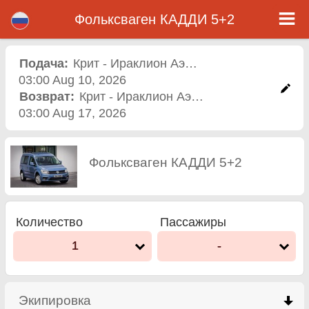
Фольксваген КАДДИ 5+2 - Прокат Авто Аэропорт Варна
Фольксваген КАДДИ 5+2 - Крит - Ираклион Аэропорт прокат автомобилей. Аренда автомобиля Фольксваген КАДДИ 5+2 в
Фольксваген КАДДИ 5+2
Крит - Ираклион Аэропорт. Полная страховка (без депозит), неограниченный пробег, бесплатные детские сиденья,
бесплатные дополнительных водителей, низкая цена аренды автомобиля гарантируется.
Подача:
Крит - Ираклион Аэропорт
,
Аэропорт
03:00 Aug 10, 2026
Возврат:
Крит - Ираклион Аэропорт
,
Аэропорт
03:00 Aug 17, 2026
Фольксваген КАДДИ 5+2
Количество
Пассажиры
1
-
Экипировка
click to collapse contents