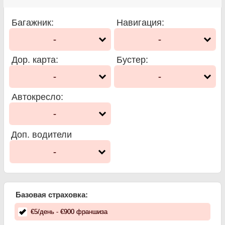
Багажник
:
Навигация
:
-
-
Дор. карта
:
Бустер
:
-
-
Автокресло
:
-
Доп. водители
-
Базовая страховка:
€
5
/день
- €
900
франшиза