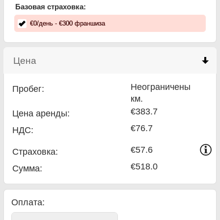
Базовая страховка:
€
0
/день
- €
300
франшиза
Цена
click to collapse contents
Неограничены
Пробег:
км.
€383.7
Цена аренды:
€76.7
НДС:
€57.6
Страховка:
€518.0
Сумма
:
Оплата: