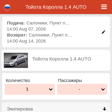
Тойота Королла 1.4 AUTO - Прокат Авто Аэропорт Варна
Тойота Королла 1.4 AUTO - Салоники прокат автомобилей. Аренда автомобиля Тойота Королла 1.4 AUTO в Салоники.
Тойота Королла 1.4 AUTO
Полная страховка (без депозит), неограниченный пробег, бесплатные детские сиденья, бесплатные дополнительных
водителей, низкая цена аренды автомобиля гарантируется.
Подача:
Салоники
,
Пункт проката
14:00 Aug 07, 2026
Возврат:
Салоники
,
Пункт проката
14:00 Aug 14, 2026
Тойота Королла 1.4 AUTO
Количество
Пассажиры
1
-
Экипировка
click to collapse contents