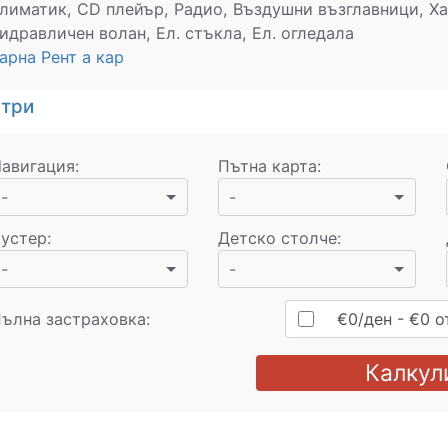
лиматик, CD плейър, Радио, Въздушни възглавници, Ха
идравличен волан, Ел. стъкла, Ел. огледала
арна Рент а кар
стри
авигация
:
Пътна карта
:
-
-
устер
:
Детско столче
:
-
-
ълна застраховка:
€
0
/ден
- €
0
о
Калкул