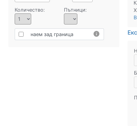
К
Количество:
Пътници:
Х
В
Ек
info
наем зад граница
Н
Б
П