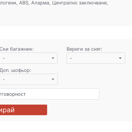
логени, ABS, Аларма, Централно заключване,
Ски багажник
:
Вериги за сняг
:
-
-
Доп. шофьор
:
-
тговорност
ирай