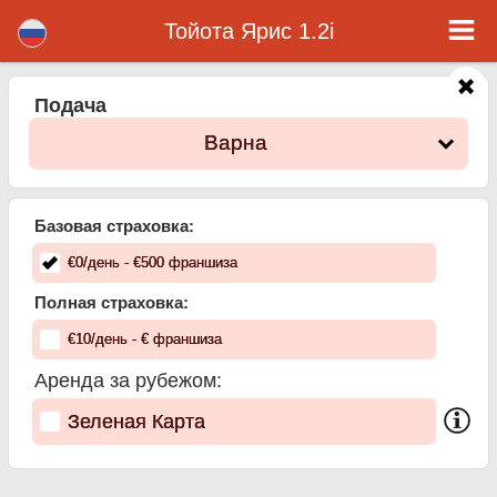
Тойота Ярис 1.2i - Прокат Авто Аэропорт Варна
Тойота Ярис 1.2i - Варна прокат автомобилей. Аренда автомобиля Тойота Ярис 1.2i в Варна. Полная страховка (без
Тойота Ярис 1.2i
депозит), неограниченный пробег, бесплатные детские сиденья, бесплатные дополнительных водителей, низкая цена
аренды автомобиля гарантируется.
Подача
Варна
Базовая страховка:
€
0
/день
- €
500
франшиза
Полная страховка:
€
10
/день
- €
франшиза
Аренда за рубежом:
Зеленая Карта