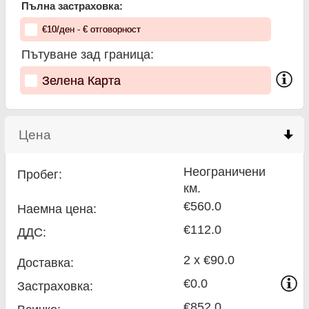
Пълна застраховка:
€
10
/ден
- €
отговорност
Пътуване зад граница:
Зелена Карта
Цена
click to collapse contents
Неограничени
Пробег:
км.
€560.0
Наемна цена:
€112.0
ДДС:
2 x €90.0
Доставка:
€0.0
Застраховка:
€852.0