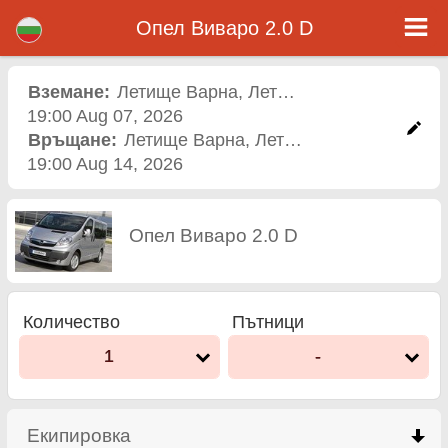
Опел Виваро 2.0 D - Кола под наем летище Варна
Опел Виваро 2.0 D - Летище Варна коли под наем. Рент а кар Опел Виваро 2.0 D в Летище Варна. Пълно Автокаско
Опел Виваро 2.0 D
застраховка (без депозит), неограничен пробег, безплатни детски седалки, безплатни допълнителни шофьори,
гарантирани ниски цени за наем на коли.
Вземане:
Летище Варна
,
Летище
19:00 Aug 07, 2026
Връщане:
Летище Варна
,
Летище
19:00 Aug 14, 2026
Опел Виваро 2.0 D
Количество
Пътници
1
-
Екипировка
click to collapse contents