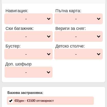
Навигация
:
Пътна карта
:
-
-
Ски багажник
:
Вериги за сняг
:
-
-
Бустер
:
Детско столче
:
-
-
Доп. шофьор
-
Базова застраховка:
€
0
/ден
- €
1500
отговорност