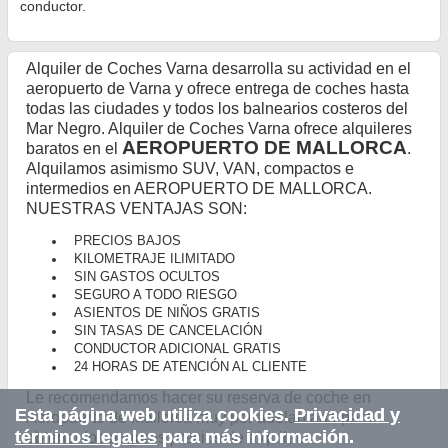
conductor.
Alquiler de Coches Varna desarrolla su actividad en el
aeropuerto de Varna y ofrece entrega de coches hasta
todas las ciudades y todos los balnearios costeros del
Mar Negro. Alquiler de Coches Varna ofrece alquileres
AEROPUERTO DE MALLORCA
baratos en el
.
Alquilamos asimismo SUV, VAN, compactos e
intermedios en AEROPUERTO DE MALLORCA.
NUESTRAS VENTAJAS SON:
PRECIOS BAJOS
KILOMETRAJE ILIMITADO
SIN GASTOS OCULTOS
SEGURO A TODO RIESGO
ASIENTOS DE NIÑOS GRATIS
SIN TASAS DE CANCELACIÓN
CONDUCTOR ADICIONAL GRATIS
24 HORAS DE ATENCIÓN AL CLIENTE
Le recomendamos hacer su reserva de coche en
Esta página web utiliza cookies.
Privacidad y
Aeropuerto de Mallorca muy por adelantado para
términos legales
para más información.
obtener los mejores precios de alquiler.