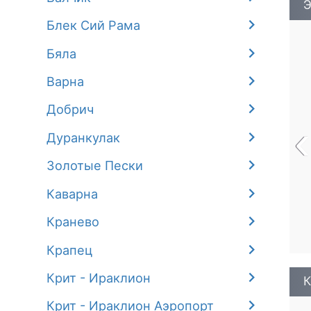
Э
Блек Сий Рама
Бяла
Варна
Добрич
‹
Дуранкулак
Золотые Пески
Каварна
Кранево
Крапец
Крит - Ираклион
К
Крит - Ираклион Аэропорт