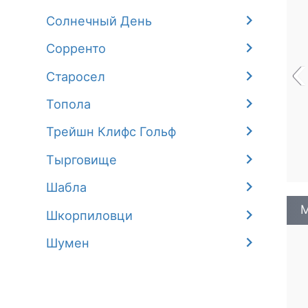
Солнечный День
Сорренто
‹
Старосел
Топола
Трейшн Клифс Гольф
Тырговище
Шабла
М
Шкорпиловци
Шумен