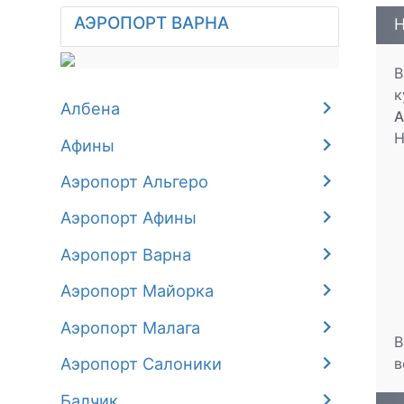
АЭРОПОРТ ВАРНА
Н
В
к
Албена
А
Н
Афины
Аэропорт Альгеро
Аэропорт Афины
Аэропорт Варна
Аэропорт Майорка
Аэропорт Малага
В
Аэропорт Салоники
в
Балчик