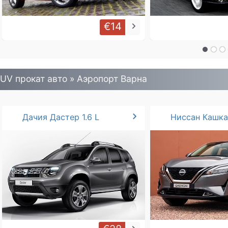
€14
keyboard_arrow_right
UV прокат авто » Аэропорт Варна
chevron_right
Дачия Дастер 1.6 L
Ниссан Кашкай