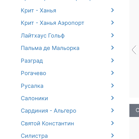
Крит - Ханья
Крит - Ханья Аэропорт
Лайтхаус Гольф
‹
Пальма де Мальорка
Разград
Рогачево
Русалка
Салоники
С
Сардиния - Альгеро
Святой Константин
Силистра