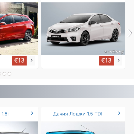
›
€13
€13
keyboard_arrow_right
keyboard_arrow_right
chevron_right
chevron_right
1.6i
Дачия Лоджи 1.5 TDI