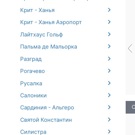
Крит - Ханья
Крит - Ханья Аэропорт
Лайтхаус Гольф
‹
Пальма де Мальорка
Разград
Рогачево
Русалка
Салоники
С
Сардиния - Альгеро
Святой Константин
Силистра