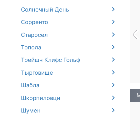
Солнечный День
Сорренто
‹
Старосел
Топола
Трейшн Клифс Гольф
Тырговище
Шабла
М
Шкорпиловци
Шумен