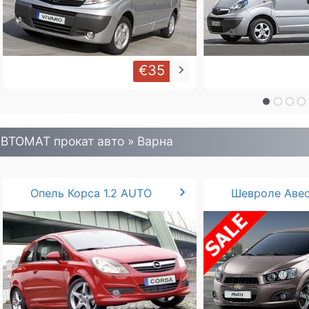
€35
keyboard_arrow_right
ВТОМАТ прокат авто » Варна
chevron_right
Опель Корса 1.2 AUTO