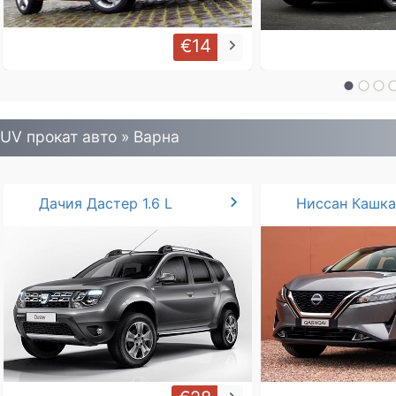
€14
keyboard_arrow_right
UV прокат авто » Варна
chevron_right
Дачия Дастер 1.6 L
Ниссан Кашкай