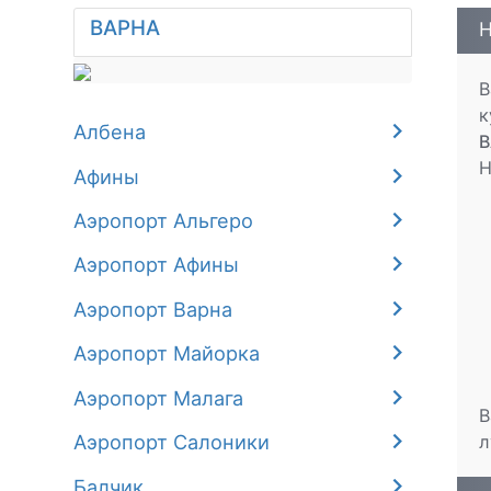
ВАРНА
Н
В
к
Албена
В
Н
Афины
Аэропорт Альгеро
Аэропорт Афины
Аэропорт Варна
Аэропорт Майорка
Аэропорт Малага
В
Аэропорт Салоники
л
Балчик