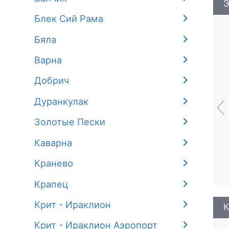
Э
Блек Сий Рама
Бяла
Варна
Добрич
‹
Дуранкулак
Золотые Пески
Каварна
Кранево
Крапец
Крит - Ираклион
К
Крит - Ираклион Аэропорт