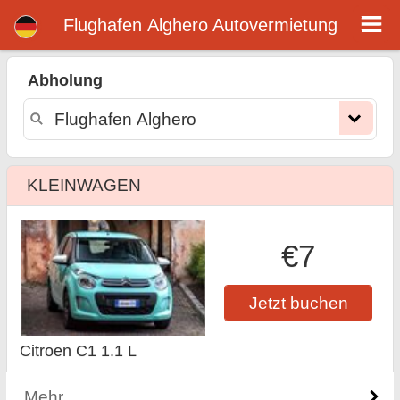
Flughafen Аlghero mietwagen
Flughafen Аlghero Autovermietung
Abholung
KLEINWAGEN
€7
Jetzt buchen
Citroen C1 1.1 L
Mehr