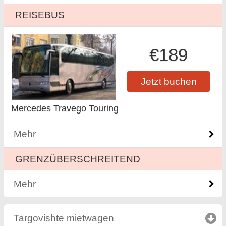
REISEBUS
€189
Jetzt buchen
Mercedes Travego Touring
Mehr
GRENZÜBERSCHREITEND
Mehr
Targovishte mietwagen
click to collapse contents