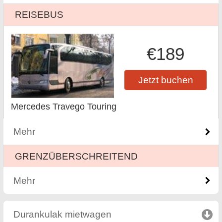
REISEBUS
€189
Jetzt buchen
Mercedes Travego Touring
Mehr
GRENZÜBERSCHREITEND
Mehr
Durankulak mietwagen
click to collapse contents