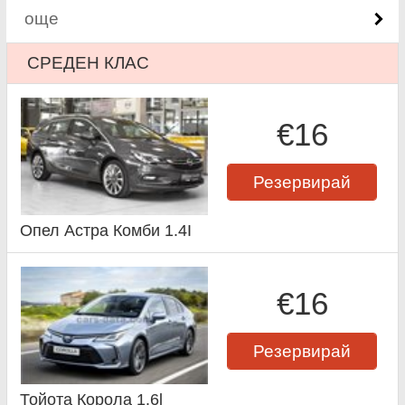
още
СРЕДЕН КЛАС
€16
Резервирай
Опел Астра Комби 1.4I
€16
Резервирай
Тойота Корола 1.6l