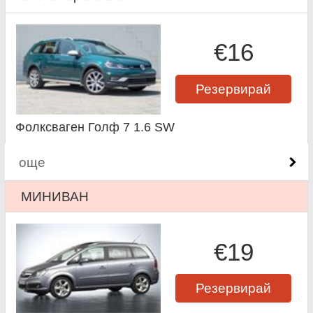
€16
Резервирай
Фолксваген Голф 7 1.6 SW
още
МИНИВАН
€19
Резервирай