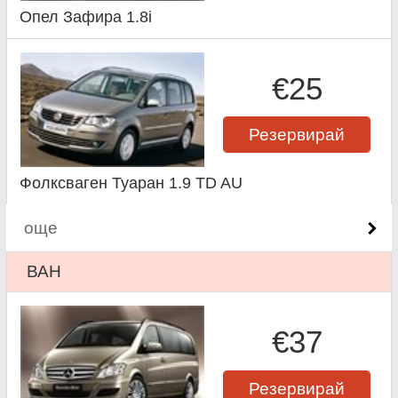
Опел Зафира 1.8i
€25
Резервирай
Фолксваген Туаран 1.9 TD AU
още
ВАН
€37
Резервирай