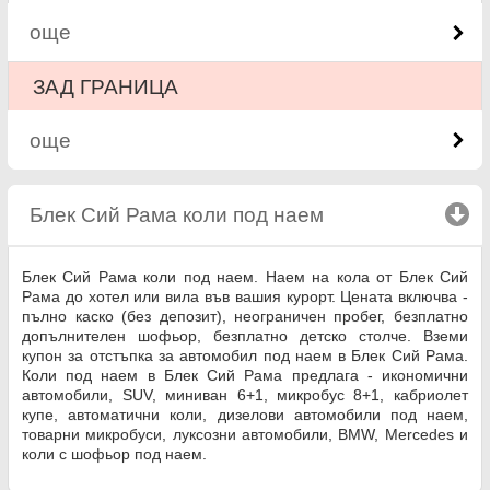
още
ЗАД ГРАНИЦА
още
Блек Сий Рама коли под наем
click to collapse 
Блек Сий Рама коли под наем. Наем на кола от Блек Сий
Рама до хотел или вила във вашия курорт. Цената включва -
пълно каско (без депозит), неограничен пробег, безплатно
допълнителен шофьор, безплатно детско столче. Вземи
купон за отстъпка за автомобил под наем в Блек Сий Рама.
Коли под наем в Блек Сий Рама предлага - икономични
автомобили, SUV, миниван 6+1, микробус 8+1, кабриолет
купе, автоматични коли, дизелови автомобили под наем,
товарни микробуси, луксозни автомобили, BMW, Mercedes и
коли с шофьор под наем.