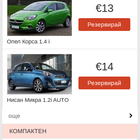
€13
Резервирай
Опел Корса 1.4 i
€14
Резервирай
Нисан Микра 1.2i AUTO
още
КОМПАКТЕН