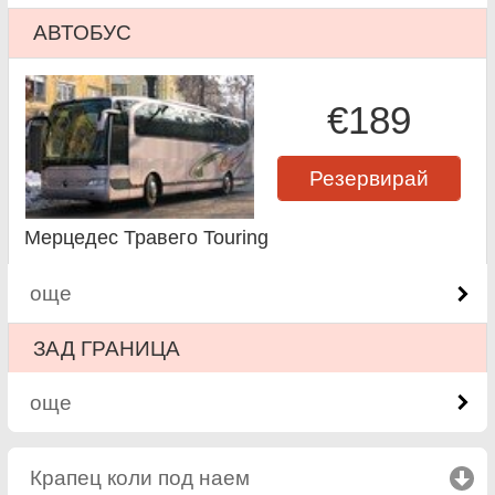
АВТОБУС
€189
Резервирай
Мерцедес Травего Touring
още
ЗАД ГРАНИЦА
още
Крапец коли под наем
click to collapse contents