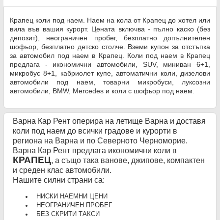
Крапец коли под наем. Наем на кола от Крапец до хотел или
вила във вашия курорт. Цената включва - пълно каско (без
депозит), неограничен пробег, безплатно допълнителен
шофьор, безплатно детско столче. Вземи купон за отстъпка
за автомобил под наем в Крапец. Коли под наем в Крапец
предлага - икономични автомобили, SUV, миниван 6+1,
микробус 8+1, кабриолет купе, автоматични коли, дизелови
автомобили под наем, товарни микробуси, луксозни
автомобили, BMW, Mercedes и коли с шофьор под наем.
Варна Кар Рент оперира на летище Варна и доставя
коли под наем до всички градове и курорти в
региона на Варна и по Северното Черноморие.
Варна Кар Рент предлага икономични коли в
КРАПЕЦ
, а също така ванове, джипове, компактен
и среден клас автомобили.
Нашите силни страни са:
НИСКИ НАЕМНИ ЦЕНИ
НЕОГРАНИЧЕН ПРОБЕГ
БЕЗ СКРИТИ ТАКСИ