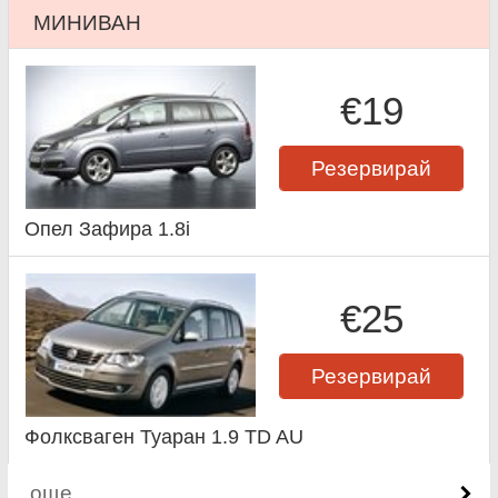
МИНИВАН
€19
Резервирай
Опел Зафира 1.8i
€25
Резервирай
Фолксваген Туаран 1.9 TD AU
още