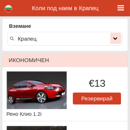
Крапец коли под наем
Коли под наем в Крапец
Вземане
ИКОНОМИЧЕН
€13
Резервирай
Рено Клио 1.2i