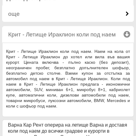
още
Крит - Летище Ираклион коли под наем
click to
Крит - Летище Ираклион коли под наем. Наем на кола от
Крит - Летище Ираклион до хотел или вила във вашия
курорт. Цената включва - пълно каско (без депозит),
неограничен пробег, безплатно допълнителен шофьор,
безплатно детско столче. Вземи купон за отстъпка за
автомобил под наем в Крит - Летище Ираклион. Коли под
наем в Крит - Летище Ираклион предлага - икономични
автомобили, SUV, миниван 6+1, микробус 8+1, кабриолет
купе, автоматични коли, дизелови автомобили под наем,
товарни микробуси, луксозни автомобили, BMW, Mercedes и
коли с шофьор под наем.
Варна Кар Рент оперира на летище Варна и доставя
коли под наем до всички градове и курорти в