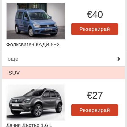
€40
Резервирай
Фолксваген КАДИ 5+2
още
SUV
€27
Резервирай
Дачия Дъстър 1.6 L