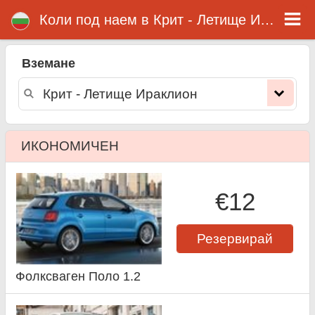
Крит - Летище Ираклион коли под наем
Коли под наем в Крит - Летище Ираклион
Вземане
ИКОНОМИЧЕН
€12
Резервирай
Фолксваген Поло 1.2