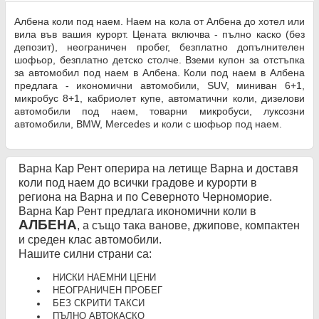
Албена коли под наем. Наем на кола от Албена до хотел или
вила във вашия курорт. Цената включва - пълно каско (без
депозит), неограничен пробег, безплатно допълнителен
шофьор, безплатно детско столче. Вземи купон за отстъпка
за автомобил под наем в Албена. Коли под наем в Албена
предлага - икономични автомобили, SUV, миниван 6+1,
микробус 8+1, кабриолет купе, автоматични коли, дизелови
автомобили под наем, товарни микробуси, луксозни
автомобили, BMW, Mercedes и коли с шофьор под наем.
Варна Кар Рент оперира на летище Варна и доставя
коли под наем до всички градове и курорти в
региона на Варна и по Северното Черноморие.
Варна Кар Рент предлага икономични коли в
АЛБЕНА
, а също така ванове, джипове, компактен
и среден клас автомобили.
Нашите силни страни са:
НИСКИ НАЕМНИ ЦЕНИ
НЕОГРАНИЧЕН ПРОБЕГ
БЕЗ СКРИТИ ТАКСИ
ПЪЛНО АВТОКАСКО