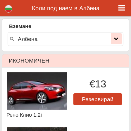
Албена коли под наем
Коли под наем в Албена
Вземане
ИКОНОМИЧЕН
€13
Резервирай
Рено Клио 1.2i