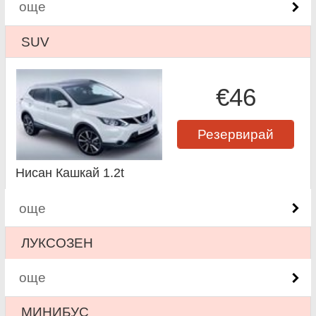
още
SUV
€46
Резервирай
Нисан Кашкай 1.2t
още
ЛУКСОЗЕН
още
МИНИБУС