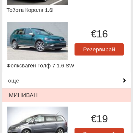
Тойота Корола 1.6l
€16
Резервирай
Фолксваген Голф 7 1.6 SW
още
МИНИВАН
€19