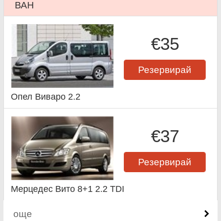
ВАН
€35
Резервирай
Опел Виваро 2.2
€37
Резервирай
Мерцедес Вито 8+1 2.2 TDI
още