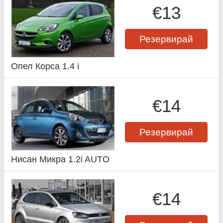
€13
Резервирай
Опел Корса 1.4 i
€14
Резервирай
Нисан Микра 1.2i AUTO
€14