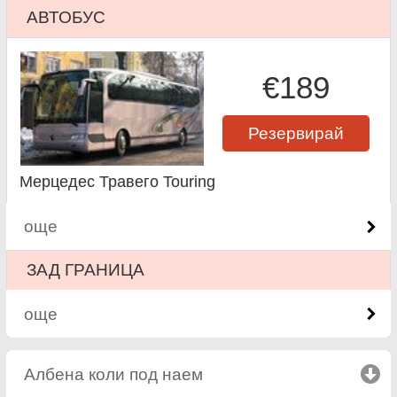
АВТОБУС
€189
Резервирай
Мерцедес Травего Touring
още
ЗАД ГРАНИЦА
още
Албена коли под наем
click to collapse contents