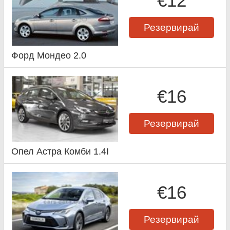
€12
Резервирай
Форд Мондео 2.0
€16
Резервирай
Опел Астра Комби 1.4I
€16
Резервирай