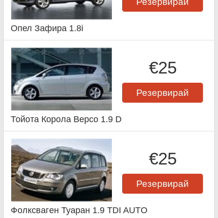
Резервирай
Опел Зафира 1.8i
€25
Резервирай
Тойота Корола Версо 1.9 D
€25
Резервирай
Фолксваген Туаран 1.9 TDI AUTO