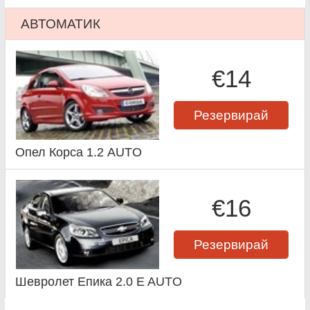
АВТОМАТИК
€14
Резервирай
Опел Корса 1.2 AUTO
€16
Резервирай
Шевролет Епика 2.0 E AUTO