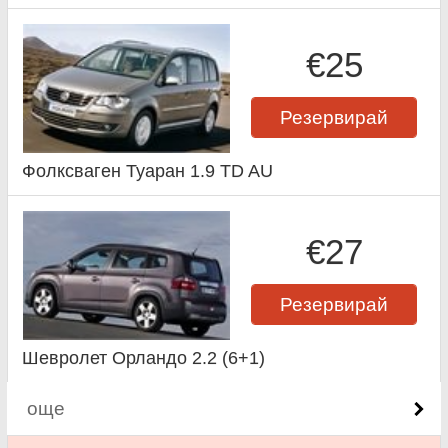
€25
Резервирай
Фолксваген Туаран 1.9 TD AU
€27
Резервирай
Шевролет Орландо 2.2 (6+1)
още